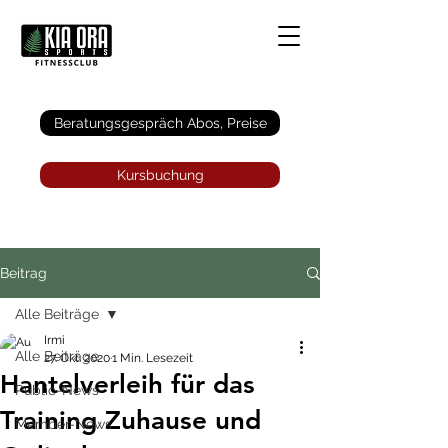
Anmelden
Beratungsgespräch Abos, Preise
Kursbuchung
Beitrag
Alle Beiträge
Irmi
Alle Beiträge
27. Okt. 2020
1 Min. Lesezeit
Hantelverleih für das
Public-News
Training Zuhause und
Member-News