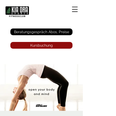
Anmelden
Beratungsgespräch Abos, Preise
Kursbuchung