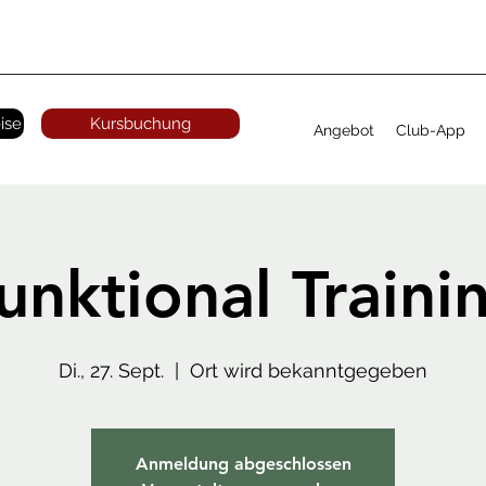
ise
Kursbuchung
Angebot
Club-App
unktional Traini
Di., 27. Sept.
  |  
Ort wird bekanntgegeben
Anmeldung abgeschlossen