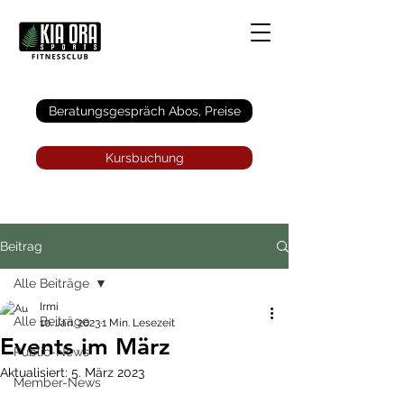
Anmelden
Beratungsgespräch Abos, Preise
Kursbuchung
Beitrag
Alle Beiträge
Irmi
Alle Beiträge
10. Jan. 2023
1 Min. Lesezeit
Events im März
Public-News
Aktualisiert:
5. März 2023
Member-News