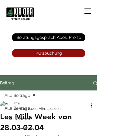
Anmelden
Beratungsgespräch Abos, Preise
Kursbuchung
Beitrag
Alle Beiträge
Irmi
Alle Beiträge
14. März 2022
1 Min. Lesezeit
Les Mills Week von
Public-News
28.03-02.04
Member-News