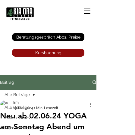
Anmelden
Beratungsgespräch Abos, Preise
Kursbuchung
Beitrag
Alle Beiträge
Irmi
Alle Beiträge
13. Mai 2024
1 Min. Lesezeit
Neu ab 02.06.24 YOGA
Public-News
am Sonntag Abend um
Member-News