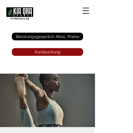
Anmelden
Beratungsgespräch Abos, Preise
Kursbuchung