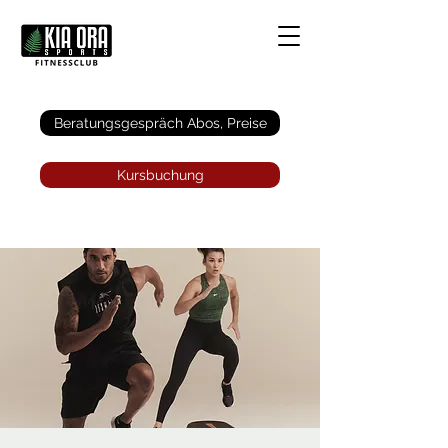
Anmelden
Beratungsgespräch Abos, Preise
Kursbuchung