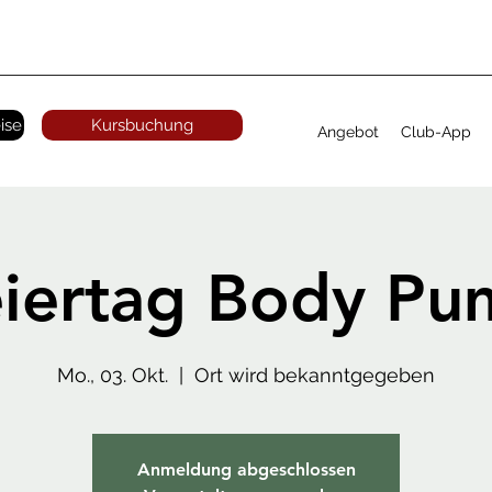
ise
Kursbuchung
Angebot
Club-App
iertag Body Pu
Mo., 03. Okt.
  |  
Ort wird bekanntgegeben
Anmeldung abgeschlossen