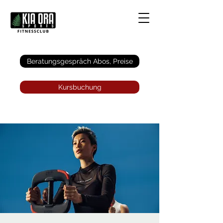
Anmelden
Beratungsgespräch Abos, Preise
Kursbuchung