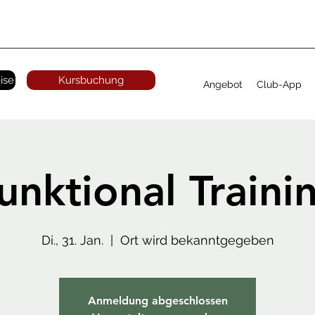
ise
Kursbuchung
Angebot
Club-App
unktional Traini
Di., 31. Jan.
  |  
Ort wird bekanntgegeben
Anmeldung abgeschlossen