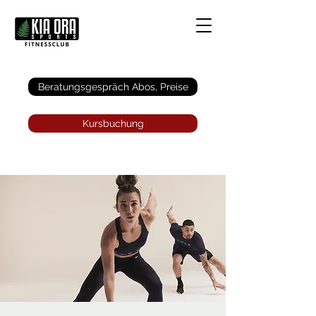
Anmelden
Beratungsgespräch Abos, Preise
Kursbuchung