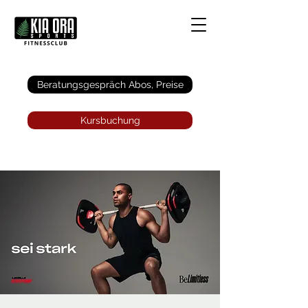
Anmelden
Beratungsgespräch Abos, Preise
Kursbuchung