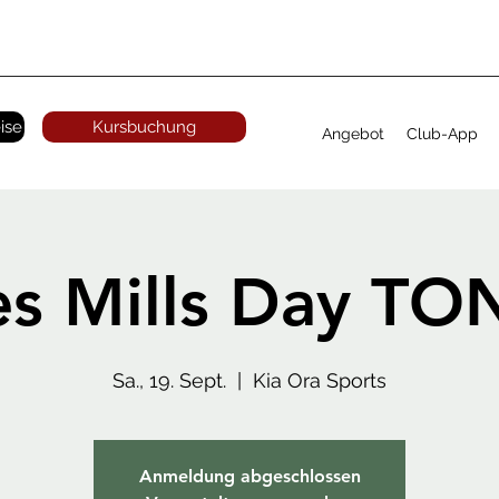
ise
Kursbuchung
Angebot
Club-App
es Mills Day TO
Sa., 19. Sept.
  |  
Kia Ora Sports
Anmeldung abgeschlossen