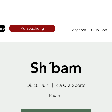
ise
Kursbuchung
Angebot
Club-App
Sh´bam
Di., 16. Juni
  |  
Kia Ora Sports
Raum 1